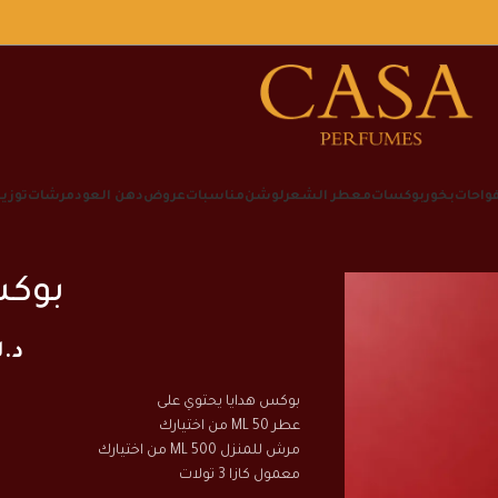
واحات
بخور
بوكسات
معطر الشعر
لوشن
مناسبات
عروض
دهن العود
مرشات
توزي
بوكس
د.
بوكس هدايا يحتوي على
عطر 50 ML من اختيارك
مرش للمنزل 500 ML من اختيارك
معمول كازا 3 تولات