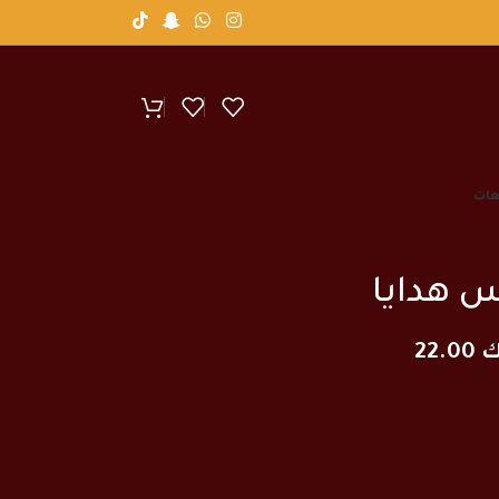
عات
 هدايا
ك
22.00