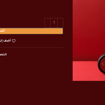
أضف
أضف إلى
التص