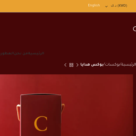
English
(KWD)
د.ك
الرئيسية
من نحن
العطور
ف
الرئيسية
بوكسات
بوكس هدايا