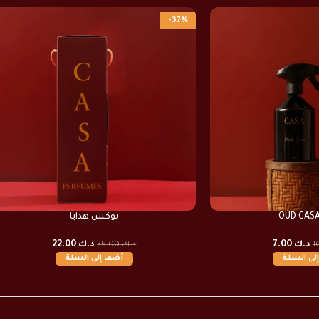
-37%
بوكس هدايا
د.ك
7.00
د.ك
22.00
د.ك
35.00
لى السلة
أضف إلى السلة