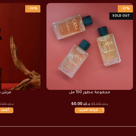
-30%
-37%
SOLD OUT
مجموعة عطور 100 مل
مرش OUD CASA
د.ك
60.00
د.ك
95.00
د.ك
10.00
قراءة المزيد
أضف إ