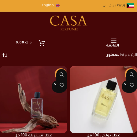
English
(KWD)
د.ك
د.ك
0.00
القائمة
الرئيسية
العطور
-20%
-20%
SOLD O
SOLD O
UT
UT
عطر دولجي 100 مل
عطر سيتريك 100 مل