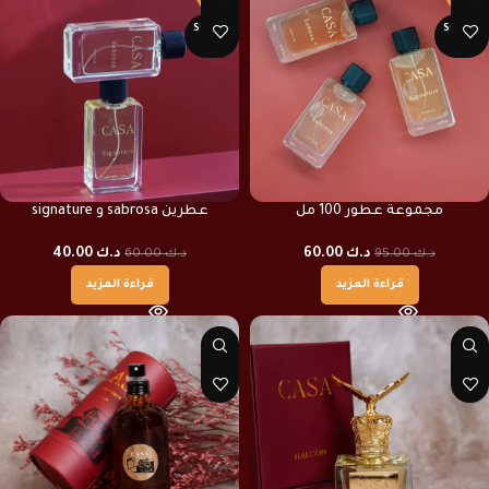
SOLD O
SOLD O
UT
UT
مجموعة عطور 100 مل
عطرين sabrosa و signature
د.ك
60.00
د.ك
40.00
د.ك
95.00
د.ك
60.00
قراءة المزيد
قراءة المزيد